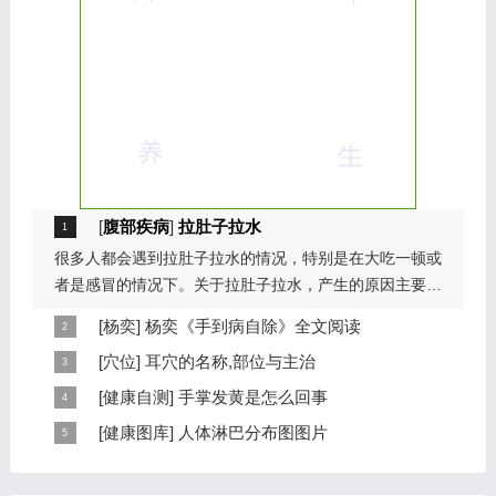
[
腹部疾病
]
拉肚子拉水
很多人都会遇到拉肚子拉水的情况，特别是在大吃一顿或
者是感冒的情况下。关于拉肚子拉水，产生的原因主要是
因为饮食问题，或者是因为肠胃问题。本页包...
[
杨奕
]
杨奕《手到病自除》全文阅读
本页提供杨奕手到病自除全文阅读。包括完整目录、共计
[
穴位
]
耳穴的名称,部位与主治
6大章，66个小节的详细内容。涉及到全身的各个反射
耳穴在耳郭的分布有一定规律，耳穴在耳郭的分布犹如一
[
健康自测
]
手掌发黄是怎么回事
区，以及自然疗法、反射区疗法、食疗等。另外...
个倒置在子宫内的胎儿，头部朝下，臀部朝上。其分布的
手掌发黄，一般是血管内血液不充盈或是皮肤营养不良的
[
健康图库
]
人体淋巴分布图图片
规律是，与面颊相应的穴位在耳垂；与上肢相...
表现，这种情况通常是慢性病的征兆，如慢性萎缩性胃
这是关于人体淋巴分布图的图片，图片所在的文章是：
炎、慢性贫血、慢性结肠炎等。但手掌发黄同样...
20120910天天养生视频和笔记:何裕民讲淋巴瘤,癌,重压