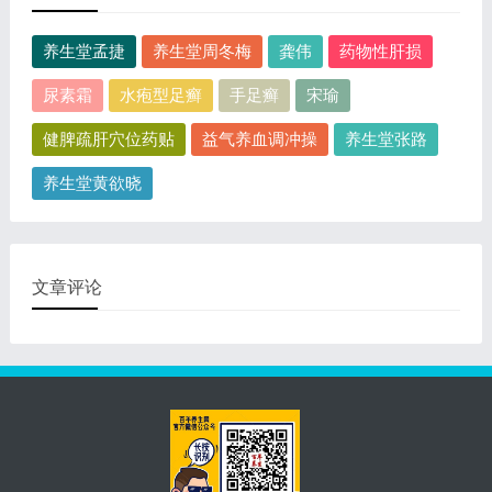
养生堂孟捷
养生堂周冬梅
龚伟
药物性肝损
尿素霜
水疱型足癣
手足癣
宋瑜
健脾疏肝穴位药贴
益气养血调冲操
养生堂张路
养生堂黄欲晓
文章评论