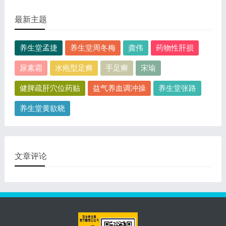
最新主题
养生堂孟捷
养生堂周冬梅
龚伟
药物性肝损
尿素霜
水疱型足癣
手足癣
宋瑜
健脾疏肝穴位药贴
益气养血调冲操
养生堂张路
养生堂黄欲晓
文章评论