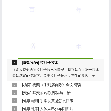
[
腹部疾病
]
拉肚子拉水
很多人都会遇到拉肚子拉水的情况，特别是在大吃一顿或
者是感冒的情况下。关于拉肚子拉水，产生的原因主要是
因为饮食问题，或者是因为肠胃问题。本页包...
[
杨奕
]
杨奕《手到病自除》全文阅读
本页提供杨奕手到病自除全文阅读。包括完整目录、共计
[
穴位
]
耳穴的名称,部位与主治
6大章，66个小节的详细内容。涉及到全身的各个反射
耳穴在耳郭的分布有一定规律，耳穴在耳郭的分布犹如一
[
健康自测
]
手掌发黄是怎么回事
区，以及自然疗法、反射区疗法、食疗等。另外...
个倒置在子宫内的胎儿，头部朝下，臀部朝上。其分布的
手掌发黄，一般是血管内血液不充盈或是皮肤营养不良的
[
健康图库
]
人体淋巴分布图图片