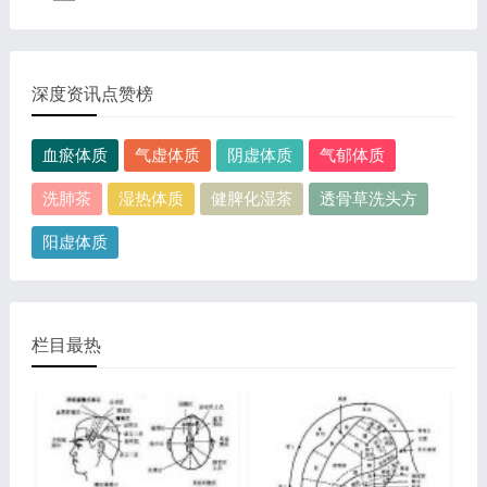
规律是，与面颊相应的穴位在耳垂；与上肢相...
表现，这种情况通常是慢性病的征兆，如慢性萎缩性胃
这是关于人体淋巴分布图的图片，图片所在的文章是：
炎、慢性贫血、慢性结肠炎等。但手掌发黄同样...
20120910天天养生视频和笔记:何裕民讲淋巴瘤,癌,重压
出的淋巴癌，图片尺寸390x378像素，格式是JPG...
深度资讯点赞榜
血瘀体质
气虚体质
阴虚体质
气郁体质
洗肺茶
湿热体质
健脾化湿茶
透骨草洗头方
阳虚体质
栏目最热