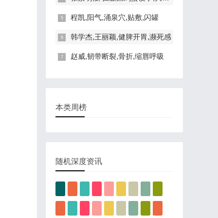
程凯,阳气,涌泉穴,贴敷,闪罐
韩学杰,王丽颖,健脾开胃,濒死感
赵威,韧带断裂,骨折,缩唇呼吸
本类周榜
随机深度资讯