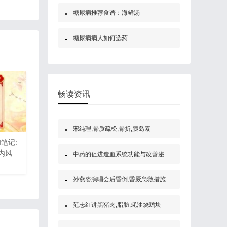
糖尿病推荐食谱：海鲜汤
糖尿病病人如何选药
畅读资讯
宋纯理,骨质疏松,骨折,胰岛素
和笔记:
,内风
中药的促进造血系统功能与改善泌尿系统功能及改善呼吸系统功能
孙燕姿演唱会后昏倒,昏厥急救措施
范志红讲黑猪肉,脂肪,蚝油烧鸡块