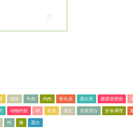
蛋
鳝鱼
牛肉
鸡肉
骨头汤
蛋白质
糖尿病肾病
奶
动物内脏
钾
豆类
花生
优质蛋白
饮食调理
钙
糖
蛋白