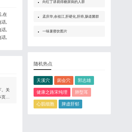
向红丁讲易得糖尿病的人群
,在
孟庆华,余祖江,肝硬化,肝癌,肠道菌群
话,
话,
一味薯蓣饮图片
话,
随机热点
天溪穴
囱会穴
郭志雄
下。关
健康之路宋纯理
肺型耳
本页
心肌细胞
脾虚肝郁
节的详
。另
的胎