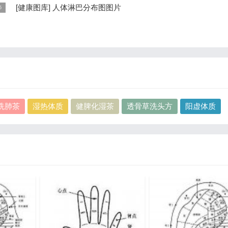
儿，头部朝下，臀部朝上。其分布的规律是，与面颊相应的穴位在耳垂；
手掌发黄，一般是血管内血液不充盈或是皮肤营养不良的表现，这种情况
[
健康图库
]
人体淋巴分布图图片
...
慢性病的征兆，如慢性萎缩性胃炎、慢性贫血、慢性结肠炎等。但手掌发
这是关于人体淋巴分布图的图片，图片所在的文章是：20120910天天养
...
和笔记:何裕民讲淋巴瘤,癌,重压出的淋巴癌，图片尺寸390x378像素，格
PG...
洗肺茶
湿热体质
健脾化湿茶
透骨草洗头方
阳虚体质