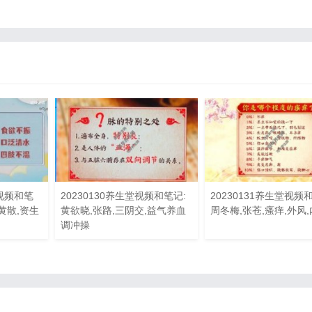
路视频和笔
20230130养生堂视频和笔记:
20230131养生堂视频
黄散,资生
黄欲晓,张路,三阴交,益气养血
周冬梅,张苍,瘙痒,外风
调冲操