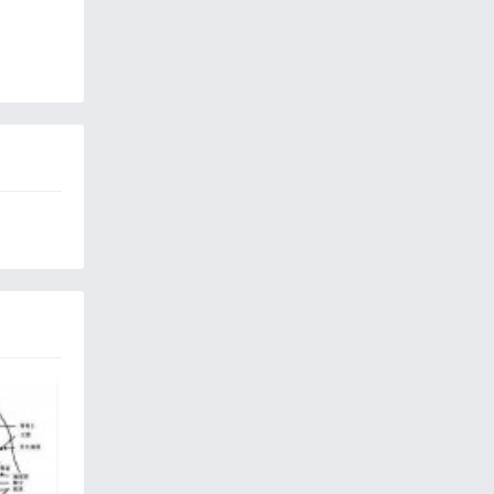
与上肢
通常是
黄同
生视频
式是