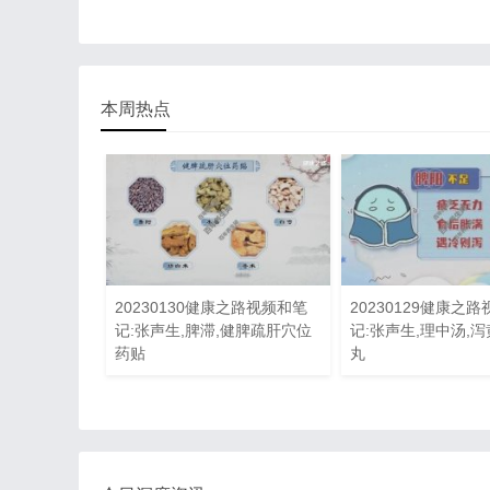
本周热点
20230130健康之路视频和笔
20230129健康之
记:张声生,脾滞,健脾疏肝穴位
记:张声生,理中汤,泻
药贴
丸