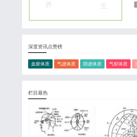
相
样
J
深度资讯点赞榜
血瘀体质
气虚体质
阴虚体质
气郁体质
栏目最热