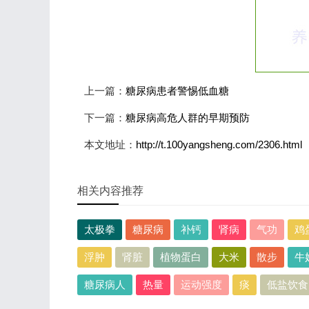
上一篇：
糖尿病患者警惕低血糖
下一篇：
糖尿病高危人群的早期预防
本文地址：
http://t.100yangsheng.com/2306.html
相关内容推荐
太极拳
糖尿病
补钙
肾病
气功
鸡
浮肿
肾脏
植物蛋白
大米
散步
牛
糖尿病人
热量
运动强度
痰
低盐饮食