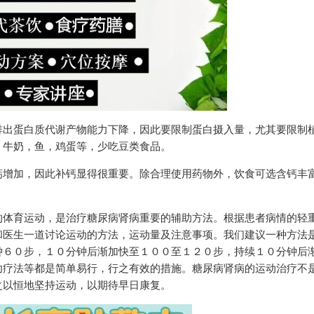
排出蛋白质代谢产物能力下降，因此要限制蛋白摄入量，尤其要限制
，牛奶，鱼，鸡蛋等，少吃豆类食品。
钙增加，因此补钙显得很重要。除合理使用药物外，饮食可选含钙丰
的体育运动，是治疗糖尿病肾病重要的辅助方法。根据患者病情的轻
和医生一道讨论运动的方法，运动量及注意事项。我们建议一种方法
钟６０步，１０分钟后渐加快至１００至１２０步，持续１０分钟后
功疗法等都是简单易行，行之有效的措施。糖尿病肾病的运动治疗不
之以恒地坚持运动，以期待早日康复。