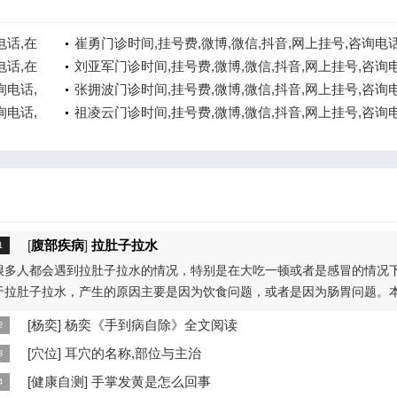
电话,在
崔勇门诊时间,挂号费,微博,微信,抖音,网上挂号,咨询电话
电话,在
线咨询
刘亚军门诊时间,挂号费,微博,微信,抖音,网上挂号,咨询电
询电话,
在线咨询
张拥波门诊时间,挂号费,微博,微信,抖音,网上挂号,咨询电
询电话,
在线咨询
祖凌云门诊时间,挂号费,微博,微信,抖音,网上挂号,咨询电
在线咨询
[
腹部疾病
]
拉肚子拉水
很多人都会遇到拉肚子拉水的情况，特别是在大吃一顿或者是感冒的情况
于拉肚子拉水，产生的原因主要是因为饮食问题，或者是因为肠胃问题。
...
[
杨奕
]
杨奕《手到病自除》全文阅读
本页提供杨奕手到病自除全文阅读。包括完整目录、共计6大章，66个小
[
穴位
]
耳穴的名称,部位与主治
细内容。涉及到全身的各个反射区，以及自然疗法、反射区疗法、食疗等
耳穴在耳郭的分布有一定规律，耳穴在耳郭的分布犹如一个倒置在子宫内
[
健康自测
]
手掌发黄是怎么回事
...