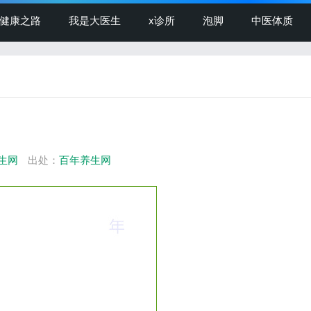
健康之路
我是大医生
x诊所
泡脚
中医体质
生网
出处：
百年养生网