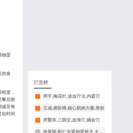
植物蛋
富的食
打赏榜
重程度，
周宇,梅花针,放血疗法,内庭穴
是餐后散
渐减至每
王成,俯卧撑,核心肌肉力量,骨折
是短时间
房繄恭,三阴交,血海穴,膈俞穴
张景明,虾仁韭菜鸡蛋饺子,大寒养生